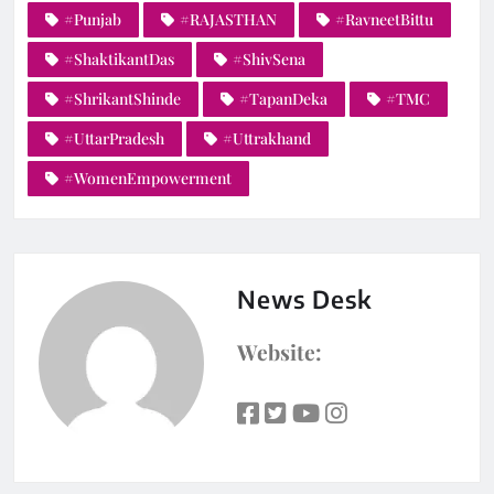
#Punjab
#RAJASTHAN
#RavneetBittu
#ShaktikantDas
#ShivSena
#ShrikantShinde
#TapanDeka
#TMC
#UttarPradesh
#Uttrakhand
#WomenEmpowerment
News Desk
Website: