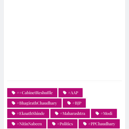
##CabinetReshuffle
#AAP
#BhagirathChaudhary
#BJP
#EknathShinde
#Maharashtra
#Modi
#NitinNabeen
#Politics
#PPChaudhary