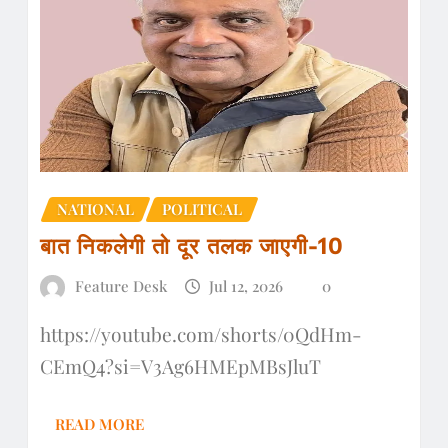
NATIONAL
POLITICAL
बात निकलेगी तो दूर तलक जाएगी-10
Feature Desk
Jul 12, 2026
0
https://youtube.com/shorts/0QdHm-
CEmQ4?si=V3Ag6HMEpMBsJluT
READ MORE