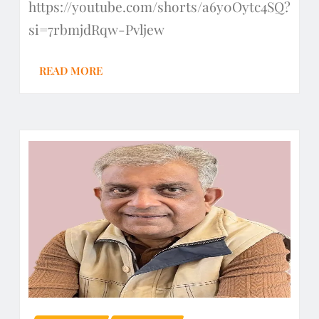
https://youtube.com/shorts/a6y0Oytc4SQ?
si=7rbmjdRqw-Pvljew
READ MORE