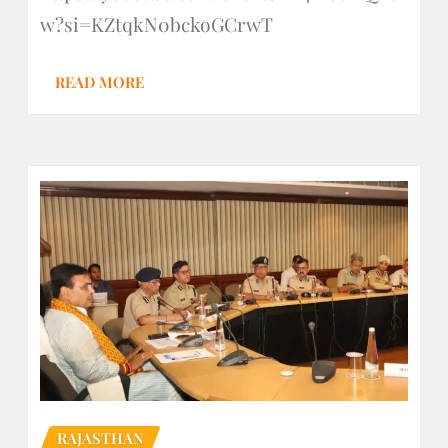
w?si=KZtqkN0bckoGCrwT
READ MORE
RAJASTHAN