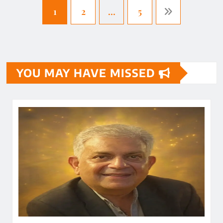
1
2
…
5
YOU MAY HAVE MISSED