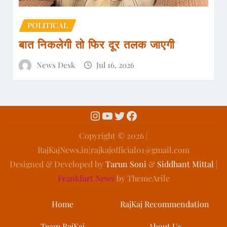
POLITICAL
बात निकलेगी तो फिर दूर तलक जाएगी
News Desk
Jul 16, 2026
Copyright ©️ 2026 |
RajKajNews.in|rajkajofficial01@gmail.com
Designed & Developed by
Tarun Soni
&
Siddhant Mittal
|
Frankfurt News
by ThemeArile
Home
RajKaj Recommendation
Team RajKaj
About Us