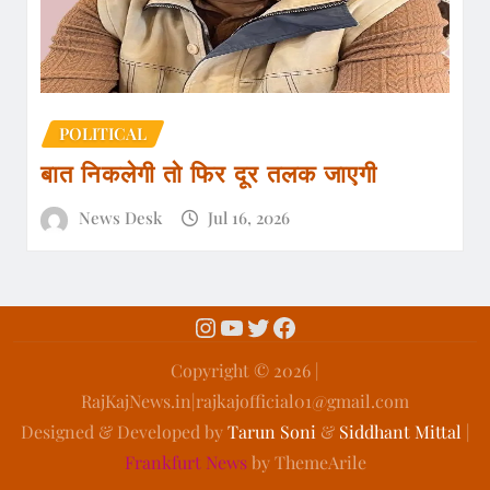
POLITICAL
बात निकलेगी तो फिर दूर तलक जाएगी
News Desk
Jul 16, 2026
Copyright ©️ 2026 |
RajKajNews.in|rajkajofficial01@gmail.com
Designed & Developed by
Tarun Soni
&
Siddhant Mittal
|
Frankfurt News
by ThemeArile