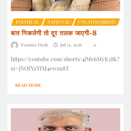
POLITICAL
NATIONAL
UNCATEGORIZED
बात निकलेगी तो दूर तलक जाएगी-8
Feature Desk
Jul 12, 2026
0
https://youtube.com/shorts/4jMe6MyK58k?
si=jNOfYzTIM4ewzu8T
READ MORE