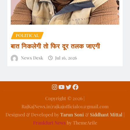
POLITICAL
बात निकलेगी तो फिर दूर तलक जाएगी
News Desk
Jul 16, 2026
Copyright ©️ 2026 |
RajKajNews.in|rajkajofficial01@gmail.com
Designed & Developed by
Tarun Soni
&
Siddhant Mittal
|
Frankfurt News
by ThemeArile