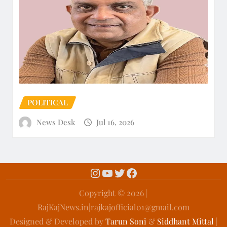
POLITICAL
News Desk
Jul 16, 2026
Copyright ©️ 2026 |
RajKajNews.in|rajkajofficial01@gmail.com
Designed & Developed by
Tarun Soni
&
Siddhant Mittal
|