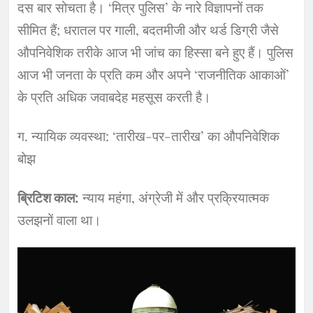
दस बार सोचता है। ‘मित्र पुलिस’ के नारे विज्ञापनों तक
सीमित हैं; धरातल पर गाली, बदतमीजी और थर्ड डिग्री जैसे
औपनिवेशिक तरीके आज भी जांच का हिस्सा बने हुए हैं। पुलिस
आज भी जनता के प्रति कम और अपने ‘राजनीतिक आकाओं’
के प्रति अधिक जवाबदेह महसूस करती है।
​ग. न्यायिक व्यवस्था: ‘तारीख-पर-तारीख’ का औपनिवेशिक
बोझ
ब्रिटिश काल:
न्याय महंगा, अंग्रेजी में और प्रक्रियात्मक
उलझनों वाला था।